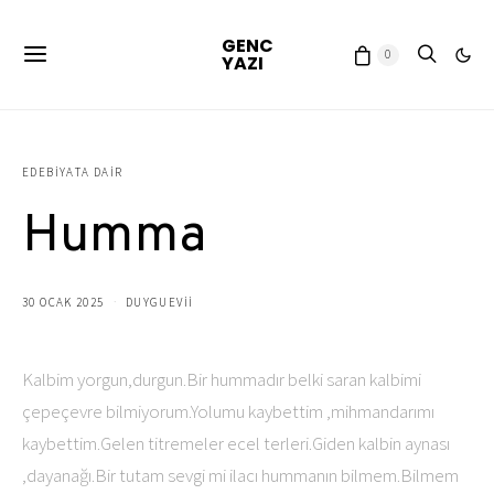
GENC
0
YAZI
EDEBIYATA DAIR
Humma
30 OCAK 2025
DUYGUEVII
Kalbim yorgun,durgun.Bir hummadır belki saran kalbimi
çepeçevre bilmiyorum.Yolumu kaybettim ,mihmandarımı
kaybettim.Gelen titremeler ecel terleri.Giden kalbin aynası
,dayanağı.Bir tutam sevgi mi ilacı hummanın bilmem.Bilmem