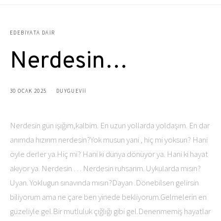
EDEBIYATA DAIR
Nerdesin…
30 OCAK 2025
DUYGUEVII
Nerdesin gün ışığım,kalbim. En uzun yollarda yoldaşım. En dar
anımda hızırım nerdesin?Yok musun yani , hiç mi yoksun? Hani
öyle derler ya.Hiç mi? Hani ki dünya dönüyor ya. Hani ki hayat
akıyor ya. Nerdesin … Nerdesin ruhsarım. Uykularda mısın?
Uyan. Yoklugun sınavında mısın?Dayan .Dönebilsen gelirsin
biliyorum ama ne çare ben yinede bekliyorum.Gelmelerin en
güzeliyle gel.Bir mutluluk çığlığı gibi gel.Denenmemiş hayatlar