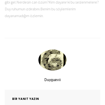
gibi gel.Nerdesin can özüm?Kim dayanır ki bu seslenmelere?
Duy ruhumun ızdırabını.Benim bu söylemlerim
dayanamadığım özlemin.
Duyguevii
BIR YANIT YAZIN