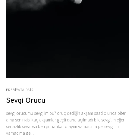
EDEBIYATA DAIR
Sevgi Orucu
sevgi orucumu sevgilim bu? oruç dediğin akşam saati olunca biter
ama seninkisi kaç akşamlar geçti daha açılmadı bile sevgilim eğer
sensizlik sevapsa ben günahkar olayım yamacıma gel sevgilim
yamacıma gel…