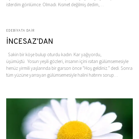
isterdim gönlümce. Olmadı. Kısmet değilmiş dedim,…
EDEBIYATA DAIR
İNCESAZ’DAN
Sakin bir köşe bulup oturdu kadın. Kar yağıyordu,
üşümüştü. Yosun yeşili gözleri, insanın içini ısıtan gülümsemesiyle
henüz yirmili yaşlarında bir garson önce “Hoş geldiniz.” dedi. Sonra
tüm yüzüne yansıyan gülümsemesiyle halini hatırını sorup…