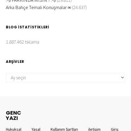
Arka Bahçe Temalı Konuşmalar ∞
(24.637)
BLOG İSTATISTIKLERI
1.887.462 tıklama
ARŞIVLER
ARŞIVLER
GENC
YAZI
Hukuksal
Yasal
Kullanım Şartları
iletişim
Giriş