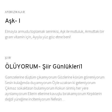
AFORIZMALAR
Aşk- I
Elmayla armudu toplamak seninkisi, Aşk ile mutluluk, Armuttaki bir
gram vitamin için, Ayıyla yüz göz etme beni!
ŞIIR
ÖLÜYORUM- Şiir Günlükleri1
Gamzelerine düştüm çıkamıyorum Gözlerine körüm göremiyorum
Sesin kulağımda duyamıyorum Öyle uzaksın ki gelemiyorum
Çıkmaz sokaktasın bulamıyorum Kokun sinmiş her yere
ayrılamıyorum Ellerin ellerime kavuştu bırakamıyorum Kirpiklerin
değdi yüreğime incitemiyorum Nefesin…