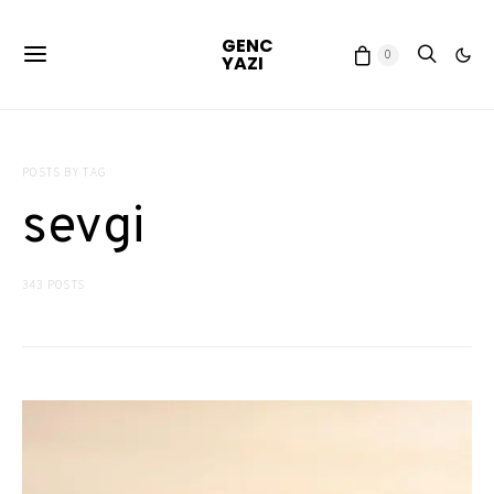
GENC
0
YAZI
POSTS BY TAG
sevgi
343 POSTS