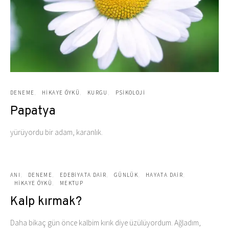
DENEME
HIKAYE ÖYKÜ
KURGU
PSIKOLOJI
Papatya
yürüyordu bir adam, karanlık.
ANI
DENEME
EDEBIYATA DAIR
GÜNLÜK
HAYATA DAIR
HIKAYE ÖYKÜ
MEKTUP
Kalp kırmak?
Daha bikaç gün önce kalbim kırık diye üzülüyordum. Ağladım,