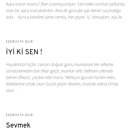
Aşka inanır mısınız? Ben inanmıyordum. Yani belki normal şartlarda
olan bir aşka inanabilirdim. Ama ilk görüşte aşk denen saçmalığa
asla… Ayrıca kendimi işime vermiş, her şeyim ‘iş’ olmuşken, aşk ile…
EDEBIYATA DAIR
İYİ Kİ SEN !
Hayatımda hiçbir zaman doğum günü mumlarımı tek seferde
söndüremedim ben.Yıllar geçti, mumlar arttı. Nefesim yetmedi
benim.Üfleyin, yardım edin bana. Yetmiyor gücüm.Yardım edin,
dileklerime ortak olun.Güzel şeyler diledim, insanlık adına.Ortak
olun…
EDEBIYATA DAIR
Sevmek