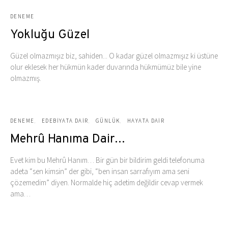
DENEME
Yokluğu Güzel
Güzel olmazmışız biz, sahiden... O kadar güzel olmazmışız ki üstüne
olur eklesek her hükmün kader duvarında hükmümüz bile yine
olmazmış.
DENEME
EDEBIYATA DAIR
GÜNLÜK
HAYATA DAIR
Mehrû Hanıma Dair…
Evet kim bu Mehrû Hanım… Bir gün bir bildirim geldi telefonuma
adeta “sen kimsin” der gibi, “ben insan sarrafıyım ama seni
çözemedim” diyen. Normalde hiç adetim değildir cevap vermek
ama…