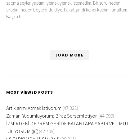
saçma şeyler yaptım, yemek yemek istemedim. Bir sürü neden
aradım neden böyle oldu diye. Fakat şimdi kendi kalbimi unuttum.
Başka bir…
LOAD MORE
MOST VIEWED POSTS
Artıklarımı Atmak İstiyorum
(47.321)
Zamanı Yudumluyorum; Biraz Sersemletiyor.
(44.099)
İZMİRDEKİ DEPREM GERİDE KALANLARA SABIR VE UMUT
DİLİYORUM:(((((
(42.705)
:-§ FARKINDA MISIN ? :-§
(29.811)