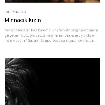
EDEBIYATA DAIR
Minnacık kızın
Merhaba babacım hala babam mısın ? Şefkatin sevgin merhametin
gerçek mi ? Düştüğümde tutar mısın ellerimden kızım diyip okşar
mısın ki başımı ? Güvenim kalmadı baba senin yüzünden hiç bir…