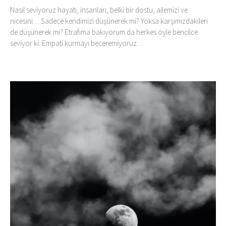
Nasıl seviyoruz hayatı, insanları, belki bir dostu, ailemizi ve
nicesini… Sadece kendimizi düşünerek mi? Yoksa karşımızdakileri
de düşünerek mi? Etrafıma bakıyorum da herkes öyle bencilce
seviyor ki. Empati kurmayı beceremiyoruz…