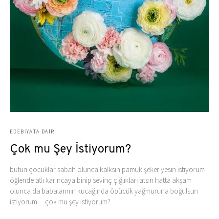
EDEBIYATA DAIR
Çok mu Şey İstiyorum?
bütün çocuklar sabah olunca kalksın pamuk şeker yesin istiyorum
öğlende atlı karıncaya binip sevinç çığlıkları atsın hatta akşam
olunca da babalarının kucağında öpücük yağmuruna boğulsun
istiyorum …çok mu şey istiyorum?…