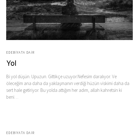
EDEBIYATA DAIR
Yol
Bi yol düşün. Upuzun. Gittikçe uzuyor.Nefesim daralıyor. Ve
öleceğim ana daha da yaklaşmanın verdiği hüzün viskimi daha da
sert hale getiriyor. Bu yolda attığım her adım, allah kahretsin ki
beni…
EDEBIYATA DAIR