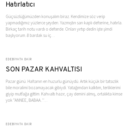
Hatırlatıcı
Güçsüzlüğümüzden konuşalım biraz. Kendimize söz verip
yapmadığımız yüzlerce şeyden. Yazmıştın sarı kaplı defterine, hatırla.
Birkaç tarih notu vardı o defterde. Onları yırtıp dedin işte şimdi
başlıyorum. 8 bardak su iç…
EDEBIYATA DAIR
SON PAZAR KAHVALTISI
Pazar günü. Haftanın en huzurlu günüydü. Artık küçük bir tatsızlık
bile moralimi bozamayacak gibiydi. Yatağımdan kalktım, terliklerimi
giyip mutfağa gittim. Kahvaltı hazır, çay demini almış, ortalıkta kimse
yok “ANNEE, BABAA..’’…
EDEBIYATA DAIR