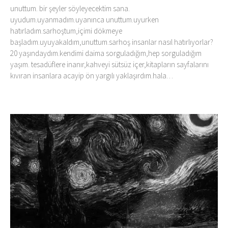
unuttum. bir şeyler söyleyecektim sana.
uyudum.uyanmadım.uyanınca unuttum.uyurken
hatırladım.sarhoştum,içimi dökmeye
başladım.uyuyakaldım,unuttum.sarhoş insanlar nasıl hatırlıyorlar?
20 yaşındaydım.kendimi daima sorguladığım,hep sorguladığım
yaşım. tesadüflere inanır,kahveyi sütsüz içer,kitapların sayfalarını
kıvıran insanlara acayip ön yargılı yaklaşırdım.hala…