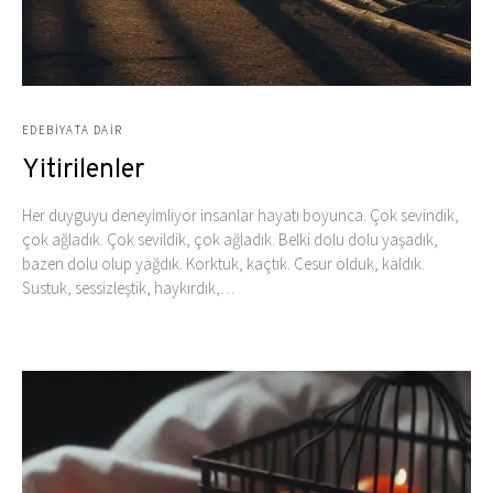
EDEBIYATA DAIR
Yitirilenler
Her duyguyu deneyimliyor insanlar hayatı boyunca. Çok sevindik,
çok ağladık. Çok sevildik, çok ağladık. Belki dolu dolu yaşadık,
bazen dolu olup yağdık. Korktuk, kaçtık. Cesur olduk, kaldık.
Sustuk, sessizleştik, haykırdık,…