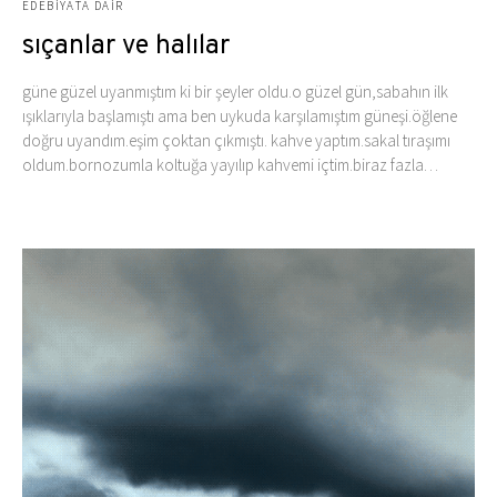
EDEBIYATA DAIR
sıçanlar ve halılar
güne güzel uyanmıştım ki bir şeyler oldu.o güzel gün,sabahın ilk
ışıklarıyla başlamıştı ama ben uykuda karşılamıştım güneşi.öğlene
doğru uyandım.eşim çoktan çıkmıştı. kahve yaptım.sakal tıraşımı
oldum.bornozumla koltuğa yayılıp kahvemi içtim.biraz fazla…