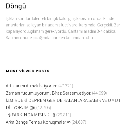
Döngü
Işıkları söndürdüler.Tek bir ışık kaldı giriş kapısının orda. Elinde
anahtarları sallayan bir adam silueti vardı karşımda. Gerçekti. Bar
kapanıyordu,çıkmam gerekiyordu. Çantamı aradım 3-4 dakika.
Kapının önüne çıktığımda barmen kolumdan tuttu.…
MOST VIEWED POSTS
Artıklarımı Atmak İstiyorum
(47.321)
Zamanı Yudumluyorum; Biraz Sersemletiyor.
(44.099)
İZMİRDEKİ DEPREM GERİDE KALANLARA SABIR VE UMUT
DİLİYORUM:(((((
(42.705)
:-§ FARKINDA MISIN ? :-§
(29.811)
Arka Bahçe Temalı Konuşmalar ∞
(24.637)