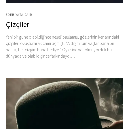
EDEBIYATA DAIR
Çizgiler
Yeni bir güne olabildiğince neşeli başlamış, gözlerinin kenarındaki
çizgileri ovuşturarak camı açmıştı. “Aldığım tüm yaşlar bana bir
hatıra, her çizgim bana hediye!” Öylesine var olmuyorduk bu
dünyada ve olabildiğince farkındaydı.…