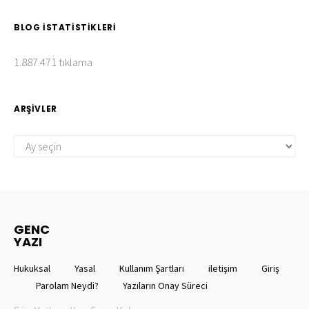
BLOG İSTATISTIKLERI
1.887.471 tıklama
ARŞIVLER
ARŞIVLER
GENC
YAZI
Hukuksal
Yasal
Kullanım Şartları
iletişim
Giriş
Parolam Neydi?
Yazıların Onay Süreci