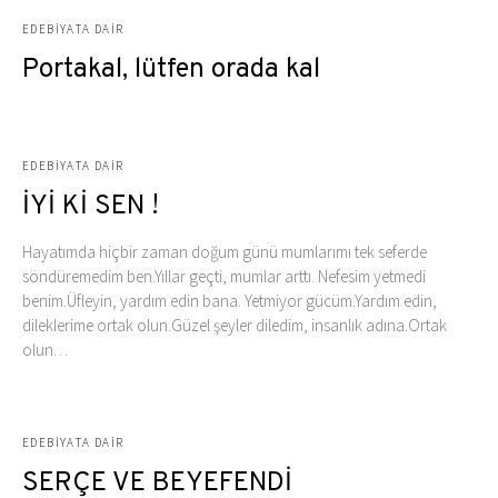
EDEBIYATA DAIR
Portakal, lütfen orada kal
EDEBIYATA DAIR
İYİ Kİ SEN !
Hayatımda hiçbir zaman doğum günü mumlarımı tek seferde
söndüremedim ben.Yıllar geçti, mumlar arttı. Nefesim yetmedi
benim.Üfleyin, yardım edin bana. Yetmiyor gücüm.Yardım edin,
dileklerime ortak olun.Güzel şeyler diledim, insanlık adına.Ortak
olun…
EDEBIYATA DAIR
SERÇE VE BEYEFENDİ