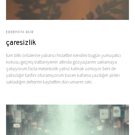
EDEBIYATA DAIR
çaresizlik
tüm bitki örtülerine yabancı hissettim kendimi bugün.yumuşatıcı
kokusu geçmiş battaniyemin altında gözyaşlarımı saklamaya
çalışıyorum.fazla melankolik.yalnız kalmak üzmüyor beni de
yalnızlığın tarifini oturamıyorum bazen kafama.yazdığım şiirleri
sakladığım defterimi kaybettim dün.umarım zeki…