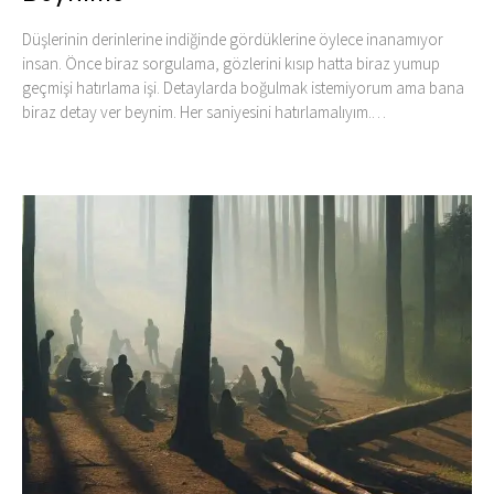
Düşlerinin derinlerine indiğinde gördüklerine öylece inanamıyor
insan. Önce biraz sorgulama, gözlerini kısıp hatta biraz yumup
geçmişi hatırlama işi. Detaylarda boğulmak istemiyorum ama bana
biraz detay ver beynim. Her saniyesini hatırlamalıyım.…