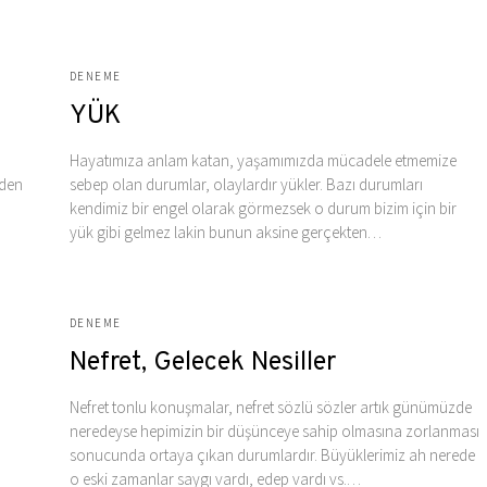
DENEME
YÜK
Hayatımıza anlam katan, yaşamımızda mücadele etmemize
nden
sebep olan durumlar, olaylardır yükler. Bazı durumları
kendimiz bir engel olarak görmezsek o durum bizim için bir
yük gibi gelmez lakin bunun aksine gerçekten…
DENEME
Nefret, Gelecek Nesiller
Nefret tonlu konuşmalar, nefret sözlü sözler artık günümüzde
neredeyse hepimizin bir düşünceye sahip olmasına zorlanması
sonucunda ortaya çıkan durumlardır. Büyüklerimiz ah nerede
o eski zamanlar saygı vardı, edep vardı vs.…