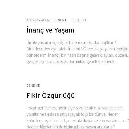
AFORIZMALAR
DENEME
ELEŞTIRI
İnanç ve Yaşam
Din ile yaşamın içeriği birbirlerine ne kadar bağlılar ?
Birbirlerinden ayrı olabilirler mi ? Öncelikle yaşamın içeriği
bahsedelim. İnançlı bir insan başına gelen olayları, düzeni,
gerçekleşmiş olabilecek durumları genellikle büyük…
DENEME
Fikir Özgürlüğü
İmkansızı istemek nedir diye sorulacak olsa verilecek tek
yanıttır herkesin rahat yaşayabildiği bir dünya. Neden
kabullenmeyiz bizim dışımızdaki düşüncelerin varolmasını ?
Neden diğerlerinin de bizim gibi olmasını arzularız ?