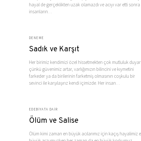
hayal de gerçeklikten uzak olamazdı ve acıyı var etti sonra
insanların…
DENEME
Sadık ve Karşıt
Her birimiz kendimizi özel hissetmekten çok mutluluk duyar
çünkü güvenimiz artar, varlığımızın bilincini ve kıymetini
farkeder ya da birilerinin farketmiş olmasının coşkulu bir
sevinci ile karşılaşırız kendi içimizde. Her insan…
EDEBIYATA DAIR
Ölüm ve Salise
Ölüm kimi zaman en büyük acılarımız için kaçış hayalimiz 
büyük arzumuzken her zaman da en büyük korkumuz.