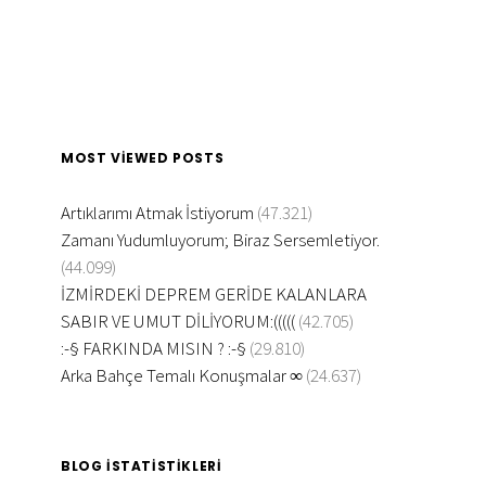
MOST VIEWED POSTS
Artıklarımı Atmak İstiyorum
(47.321)
Zamanı Yudumluyorum; Biraz Sersemletiyor.
(44.099)
İZMİRDEKİ DEPREM GERİDE KALANLARA
SABIR VE UMUT DİLİYORUM:(((((
(42.705)
:-§ FARKINDA MISIN ? :-§
(29.810)
Arka Bahçe Temalı Konuşmalar ∞
(24.637)
BLOG İSTATISTIKLERI