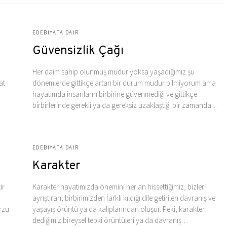
EDEBIYATA DAIR
Güvensizlik Çağı
Her daim sahip olunmuş mudur yoksa yaşadığımız şu
at
dönemlerde gittikçe artan bir durum mudur bilmiyorum ama
hayatımda insanların birbirine güvenmediği ve gittikçe
birbirlerinde gerekli ya da gereksiz uzaklaştığı bir zamanda…
EDEBIYATA DAIR
Karakter
ir
Karakter hayatımızda önemini her an hissettiğimiz, bizleri
ayrıştıran, birbirimizden farklı kıldığı dile getirilen davranış ve
arzu
yaşayış örüntü ya da kalıplarından oluşur. Peki, karakter
dediğimiz bireysel tepki örüntüleri ya da davranış…