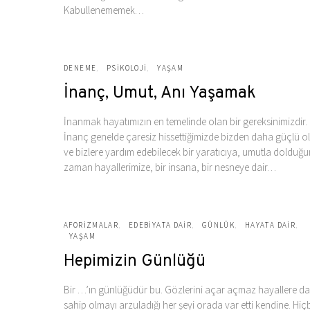
Kabullenememek…
DENEME
PSIKOLOJI
YAŞAM
İnanç, Umut, Anı Yaşamak
İnanmak hayatımızın en temelinde olan bir gereksinimizdir.
İnanç genelde çaresiz hissettiğimizde bizden daha güçlü o
ve bizlere yardım edebilecek bir yaratıcıya, umutla dolduğ
zaman hayallerimize, bir insana, bir nesneye dair…
AFORIZMALAR
EDEBIYATA DAIR
GÜNLÜK
HAYATA DAIR
YAŞAM
Hepimizin Günlüğü
Bir …’ın günlüğüdür bu. Gözlerini açar açmaz hayallere da
sahip olmayı arzuladığı her şeyi orada var etti kendine. Hiçb