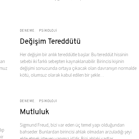
DENEME
PSIKOLOJI
Değişim Tereddütü
Her değişim bir anlık tereddütle başlar. Bu tereddüt hissinin
lan
sebebi iki farklı sebepten kaynaklanabilir. Birincisi kişinin
umuz
değişimi sonucunda ortaya çıkacak olan davranışın normalde
kötü, olumsuz olarak kabul edilen bir şekle…
DENEME
PSIKOLOJI
Mutluluk
Sigmund Freud, bizi var eden üç temel yapı olduğundan
lıp
bahseder. Bunlardan birincisi ahlak olmadan arzuladığı şeyi
ir
elde etmek isteyen yapımız id’dir. Bizi ahlaki şartlar