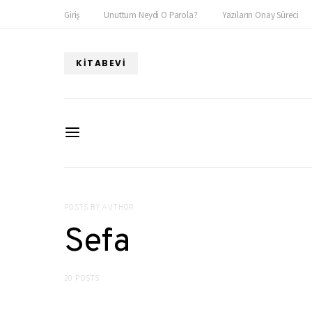
Giriş
Unuttum Neydi O Parola?
Yazıların Onay Süreci
KITABEVI
POSTS BY AUTHOR
Sefa
20 POSTS