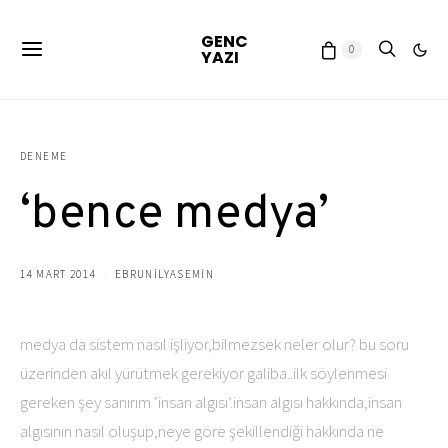
GENC
0
YAZI
DENEME
‘bence medya’
14 MART 2014
EBRUNILYASEMIN
medya da sistem nasıl işliyor,bilmezsek neler olur? bu soru
üzerinden akıl yürütmek gerekiyor galiba..ilk söylenmesi
gereken şey sanırım ‘insan algısı’.insan algısı hakkında,insan
algısının nasıl oluşup,neye göre şekillendiği hakkında ne