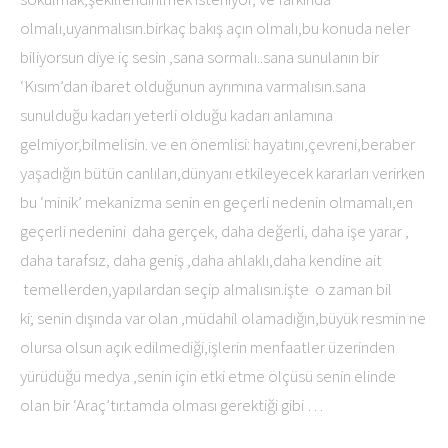
olmalı,uyanmalısın.birkaç bakış açın olmalı,bu konuda neler
biliyorsun diye iç sesin ,sana sormalı..sana sunulanın bir
‘Kısım’dan ibaret olduğunun ayrımına varmalısın.sana
sunulduğu kadarı yeterli olduğu kadarı anlamına
gelmiyor,bilmelisin. ve en önemlisi: hayatını,çevreni,beraber
yaşadığın bütün canlıları,dünyanı etkileyecek kararları verirken
bu ‘minik’ mekanizma senin en geçerli nedenin olmamalı,en
geçerli nedenini daha gerçek, daha değerli, daha işe yarar ,
daha tarafsız, daha geniş ,daha ahlaklı,daha kendine ait
temellerden,yapılardan seçip almalısın.işte o zaman bil
ki; senin dışında var olan ,müdahil olamadığın,büyük resmin ne
olursa olsun açık edilmediği,işlerin menfaatler üzerinden
yürüdüğü medya ,senin için etki etme ölçüsü senin elinde
olan bir ‘Araç’tır.tamda olması gerektiği gibi …