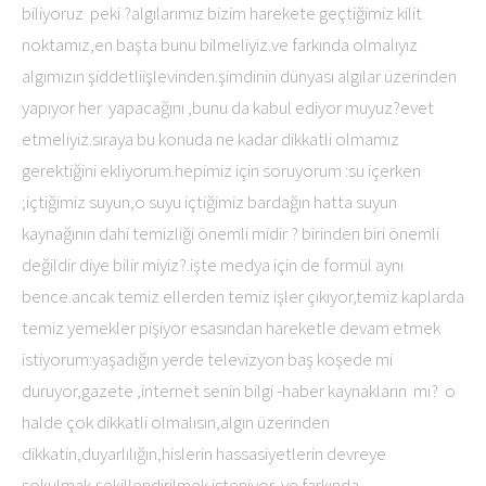
biliyoruz peki ?algılarımız bizim harekete geçtiğimiz kilit
noktamız,en başta bunu bilmeliyiz.ve farkında olmalıyız
algımızın şiddetliişlevinden.şimdinin dünyası algılar üzerinden
yapıyor her yapacağını ,bunu da kabul ediyor muyuz?evet
etmeliyiz.sıraya bu konuda ne kadar dikkatli olmamız
gerektiğini ekliyorum.hepimiz için soruyorum :su içerken
;içtiğimiz suyun,o suyu içtiğimiz bardağın hatta suyun
kaynağının dahi temizliği önemli midir ? birinden biri önemli
değildir diye bilir miyiz?.işte medya için de formül aynı
bence.ancak temiz ellerden temiz işler çıkıyor,temiz kaplarda
temiz yemekler pişiyor esasından hareketle devam etmek
istiyorum:yaşadığın yerde televizyon baş köşede mi
duruyor,gazete ,internet senin bilgi -haber kaynakların mı? o
halde çok dikkatli olmalısın,algın üzerinden
dikkatin,duyarlılığın,hislerin hassasiyetlerin devreye
sokulmak,şekillendirilmek isteniyor, ve farkında