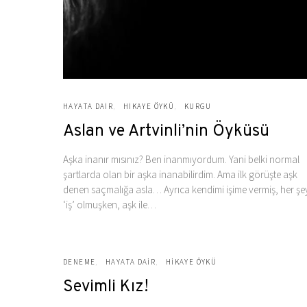
HAYATA DAIR
HIKAYE ÖYKÜ
KURGU
Aslan ve Artvinli’nin Öyküsü
Aşka inanır mısınız? Ben inanmıyordum. Yani belki normal
şartlarda olan bir aşka inanabilirdim. Ama ilk görüşte aşk
denen saçmalığa asla… Ayrıca kendimi işime vermiş, her şe
‘iş’ olmuşken, aşk ile…
DENEME
HAYATA DAIR
HIKAYE ÖYKÜ
Sevimli Kız!