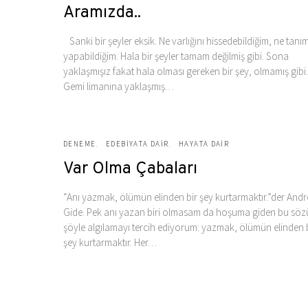
Aramızda..
Sanki bir şeyler eksik. Ne varlığını hissedebildiğim, ne tanım
yapabildiğim. Hala bir şeyler tamam değilmiş gibi. Sona
yaklaşmışız fakat hala olması gereken bir şey, olmamış gibi.
Gemi limanına yaklaşmış…
DENEME
EDEBIYATA DAIR
HAYATA DAIR
Var Olma Çabaları
“Anı yazmak, ölümün elinden bir şey kurtarmaktır.”der Andr
Gide. Pek anı yazan biri olmasam da hoşuma giden bu söz
şöyle algılamayı tercih ediyorum: yazmak, ölümün elinden 
şey kurtarmaktır. Her…