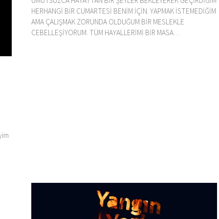
UMUTSUZCA HAYATTAN BİR ŞEYLER BEKLEYEREK GEÇİRDİĞİM
HERHANGİ BİR CUMARTESİ BENİM İÇİN. YAPMAK İSTEMEDİĞİM
AMA ÇALIŞMAK ZORUNDA OLDUĞUM BİR MESLEKLE
CEBELLEŞİYORUM. TÜM HAYALLERİMİ BİR MASA…
yim