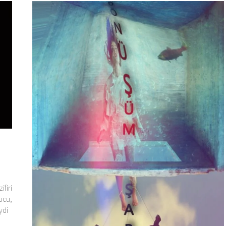
ifiri
tucu,
ydi