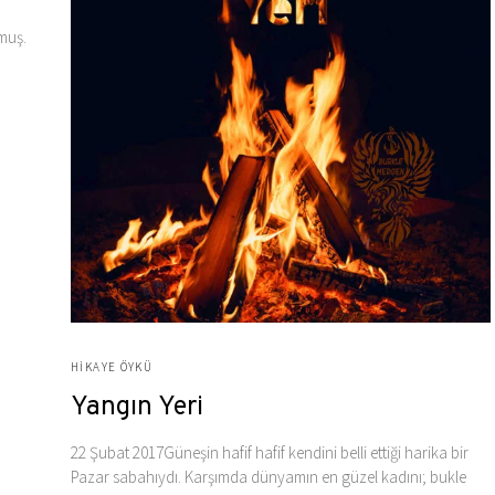
lmuş.
HIKAYE ÖYKÜ
Yangın Yeri
22 Şubat 2017Güneşin hafif hafif kendini belli ettiği harika bir
Pazar sabahıydı. Karşımda dünyamın en güzel kadını; bukle