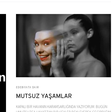
EDEBIYATA DAIR
MUTSUZ YAŞAMLAR
KAPALI BİR HAVANIN KARAMSARLIĞINDA YAZIYORUM. BUGÜN