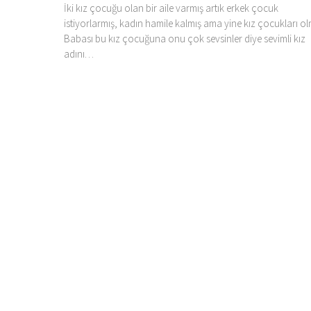
İki kız çocuğu olan bir aile varmış artık erkek çocuk
istiyorlarmış, kadın hamile kalmış ama yine kız çocukları o
Babası bu kız çocuğuna onu çok sevsinler diye sevimli kız
adını…