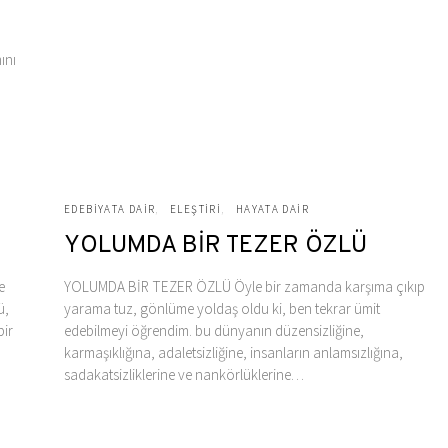
ını
EDEBIYATA DAIR
ELEŞTIRI
HAYATA DAIR
YOLUMDA BİR TEZER ÖZLÜ
e
YOLUMDA BİR TEZER ÖZLÜ Öyle bir zamanda karşıma çıkıp
ü,
yarama tuz, gönlüme yoldaş oldu ki, ben tekrar ümit
bir
edebilmeyi öğrendim. bu dünyanın düzensizliğine,
karmaşıklığına, adaletsizliğine, insanların anlamsızlığına,
sadakatsizliklerine ve nankörlüklerine…