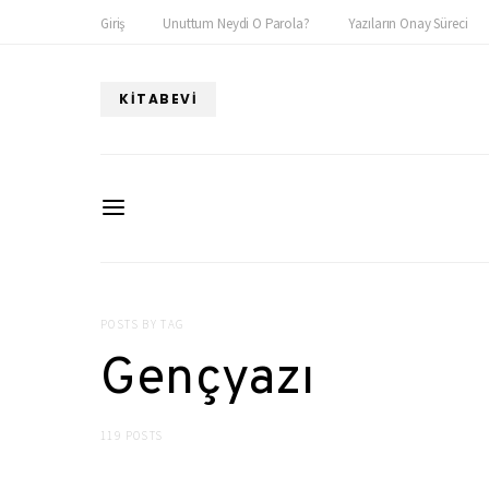
Giriş
Unuttum Neydi O Parola?
Yazıların Onay Süreci
KITABEVI
POSTS BY TAG
Gençyazı
119 POSTS