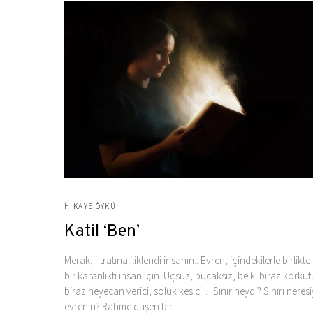
HIKAYE ÖYKÜ
Katil ‘Ben’
Merak, fıtratına iliklendi insanın.. Evren, içindekilerle birlikte z
bir karanlıktı insan için. Uçsuz, bucaksız, belki biraz korku
biraz heyecan verici, soluk kesici… Sınır neydi? Sınırı neresi
evrenin? Rahme düşen bir…